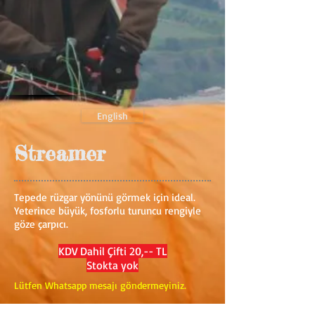
English
Streamer
Tepede rüzgar yönünü görmek için ideal.
Yeterince büyük, fosforlu turuncu rengiyle
göze çarpıcı.
KDV Dahil Çifti 20,-- TL
Stokta yok
Lütfen Whatsapp mesajı göndermeyiniz.
Paragliding, paragliding accessories, windsock,